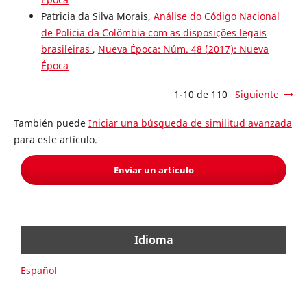
Patricia da Silva Morais,
Análise do Código Nacional
de Polícia da Colômbia com as disposições legais
brasileiras
,
Nueva Época: Núm. 48 (2017): Nueva
Época
1-10 de 110
Siguiente
También puede
Iniciar una búsqueda de similitud avanzada
para este artículo.
Enviar un artículo
Idioma
Español