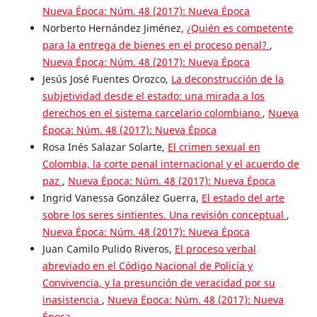
Nueva Época: Núm. 48 (2017): Nueva Época
Norberto Hernández Jiménez,
¿Quién es competente
para la entrega de bienes en el proceso penal?
,
Nueva Época: Núm. 48 (2017): Nueva Época
Jesús José Fuentes Orozco,
La deconstrucción de la
subjetividad desde el estado: una mirada a los
derechos en el sistema carcelario colombiano
,
Nueva
Época: Núm. 48 (2017): Nueva Época
Rosa Inés Salazar Solarte,
El crimen sexual en
Colombia, la corte penal internacional y el acuerdo de
paz
,
Nueva Época: Núm. 48 (2017): Nueva Época
Ingrid Vanessa González Guerra,
El estado del arte
sobre los seres sintientes. Una revisión conceptual
,
Nueva Época: Núm. 48 (2017): Nueva Época
Juan Camilo Pulido Riveros,
El proceso verbal
abreviado en el Código Nacional de Policía y
Convivencia, y la presunción de veracidad por su
inasistencia
,
Nueva Época: Núm. 48 (2017): Nueva
Época