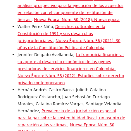
análisis prospectivo para la ejecución de los acuerdos
en relación con el componente de restitución de
tierras
,
Nueva Época: Núm. 50 (2018): Nueva época
Walter Pérez Niño,
Derechos culturales en la
Constitución de 1991 y sus desarrollos
jurisprudenciales
,
Nueva Época: Núm. 56 (2021): 30
años de la Constitución Política de Colombia
Jennifer Delgado Avellaneda,
La franquicia financiera:
su aporte al desarrollo económico de las pymes
prestadoras de servicios financieros en Colombia
,
Nueva Época: Núm. 58 (2022): Estudios sobre derecho
privado contemporaneo
Hernán Andrés Castro Bacca, Julieth Catalina
Rodríguez Cristancho, Juan Sebastián Turriago
Morales, Catalina Ramírez Vargas, Santiago Velandia
Hernández,
Prevalencia de la jurisdicción especial
para la paz sobre la sostenibilidad fiscal, un asunto de
reparación a las victimas
,
Nueva Época: Núm. 50