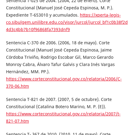
Sentencia T-025 de 2004. (2004, 22 de enero). Corte
Constitucional (Manuel José Cepeda Espinosa, M. P.).
Expediente T-653010 y acumulados.
https://xperta-legis-
co.sibulgem.unilibre.edu.co/visor/jurcol/jurcol_bf1c0b38f2d
4d3c4bb7b10f96868fa7393dnf9
Sentencia C-370 de 2006. (2006, 18 de mayo). Corte
Constitucional (Manuel José Cepeda Espinosa, Jaime
Córdoba Triviño, Rodrigo Escobar Gil, Marco Gerardo
Monroy Cabra, Álvaro Tafur Galvis y Clara Inés Vargas
Hernández, MM. PP.).
https://www.corteconstitucional.gov.co/relatoria/2006/C-
370-06.htm
Sentencia T-821 de 2007. (2007, 5 de octubre). Corte
Constitucional (Catalina Botero Marino, M. P. (E)).
https://www.corteconstitucional.gov.co/relatoria/2007/t-
821-07.htm
Sentencia T- 367 de 2010. (2010, 11 de mayo). Corte