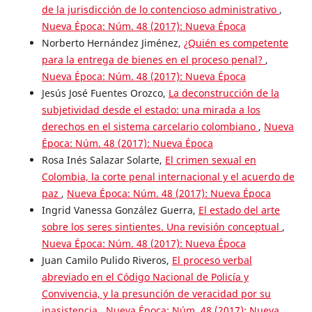
de la jurisdicción de lo contencioso administrativo
,
Nueva Época: Núm. 48 (2017): Nueva Época
Norberto Hernández Jiménez,
¿Quién es competente
para la entrega de bienes en el proceso penal?
,
Nueva Época: Núm. 48 (2017): Nueva Época
Jesús José Fuentes Orozco,
La deconstrucción de la
subjetividad desde el estado: una mirada a los
derechos en el sistema carcelario colombiano
,
Nueva
Época: Núm. 48 (2017): Nueva Época
Rosa Inés Salazar Solarte,
El crimen sexual en
Colombia, la corte penal internacional y el acuerdo de
paz
,
Nueva Época: Núm. 48 (2017): Nueva Época
Ingrid Vanessa González Guerra,
El estado del arte
sobre los seres sintientes. Una revisión conceptual
,
Nueva Época: Núm. 48 (2017): Nueva Época
Juan Camilo Pulido Riveros,
El proceso verbal
abreviado en el Código Nacional de Policía y
Convivencia, y la presunción de veracidad por su
inasistencia
,
Nueva Época: Núm. 48 (2017): Nueva