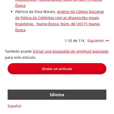
Época
Patricia da Silva Morais,
Análise do Código Nacional
de Polícia da Colômbia com as disposições legais
brasileiras
,
Nueva Época: Núm. 48 (2017): Nueva
Época
1-10 de 114
Siguiente
También puede
Iniciar una búsqueda de similitud avanzada
para este artículo.
Enviar un artículo
Idioma
Español