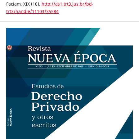
Faciam, XIX (10).
http://as1.trt3.jus.br/bd-
trt3/handle/11103/35584