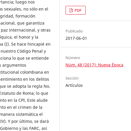
rtancia; luego nos
os sexuales, no sólo en el
PDF
tegridad, formación
nacional, que garantiza
 paz internacional, y otras
Publicado
quica, el honor y la
2017-06-01
a (I). Se hace hincapié en
n nuestro Código Penal y
Número
aciona lo que se entiende
Núm. 48 (2017): Nueva Época
los argumentos
stitucional colombiana en
Sección
sentimiento en los delitos
Artículos
ue se adopta la regla No.
Estatuto de Roma; lo que
nto en la CPI. Este alude
nto en el crimen de la
e manera sistemática el
V). Y por último, se dará
Gobierno y las FARC, así