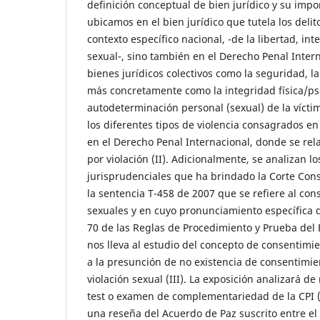
definición conceptual de bien jurídico y su impo
ubicamos en el bien jurídico que tutela los delit
contexto específico nacional, -de la libertad, in
sexual-, sino también en el Derecho Penal Inter
bienes jurídicos colectivos como la seguridad, la
más concretamente como la integridad física/psí
autodeterminación personal (sexual) de la víctim
los diferentes tipos de violencia consagrados e
en el Derecho Penal Internacional, donde se rel
por violación (II). Adicionalmente, se analizan 
jurisprudenciales que ha brindado la Corte Con
la sentencia T-458 de 2007 que se refiere al con
sexuales y en cuyo pronunciamiento específica q
70 de las Reglas de Procedimiento y Prueba del 
nos lleva al estudio del concepto de consentimie
a la presunción de no existencia de consentimie
violación sexual (III). La exposición analizará d
test o examen de complementariedad de la CPI (I
una reseña del Acuerdo de Paz suscrito entre el 