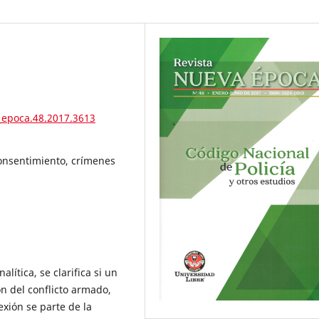
_epoca.48.2017.3613
 consentimiento, crímenes
lítica, se clarifica si un
n del conflicto armado,
exión se parte de la