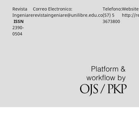
Revista
Correo Electronico:
Telefono:
Website
Ingeniare
revistaingeniare@unilibre.edu.co
(57) 5
http://r
ISSN
3673800
2390-
0504