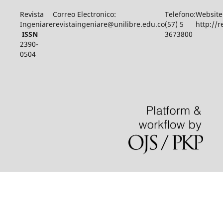
Revista
Correo Electronico:
Telefono:
Website
Ingeniare
revistaingeniare@unilibre.edu.co
(57) 5
http://r
ISSN
3673800
2390-
0504