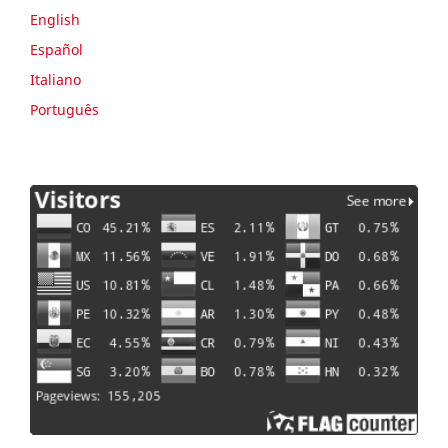
English
Español
Italiano
Português