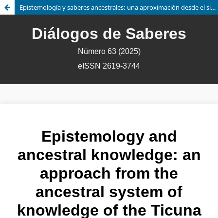
Epistemología y saberes ancestrales: una aproximación desde el sistema ancestral de conocimiento del pueblo Ticuna