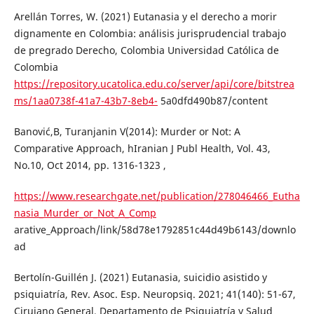
Arellán Torres, W. (2021) Eutanasia y el derecho a morir
dignamente en Colombia: análisis jurisprudencial trabajo
de pregrado Derecho, Colombia Universidad Católica de
Colombia
https://repository.ucatolica.edu.co/server/api/core/bitstrea
ms/1aa0738f-41a7-43b7-8eb4-
5a0dfd490b87/content
Banović,B, Turanjanin V(2014): Murder or Not: A
Comparative Approach, hIranian J Publ Health, Vol. 43,
No.10, Oct 2014, pp. 1316-1323 ,
https://www.researchgate.net/publication/278046466_Eutha
nasia_Murder_or_Not_A_Comp
arative_Approach/link/58d78e1792851c44d49b6143/downlo
ad
Bertolín-Guillén J. (2021) Eutanasia, suicidio asistido y
psiquiatría, Rev. Asoc. Esp. Neuropsiq. 2021; 41(140): 51-67,
Cirujano General, Departamento de Psiquiatría y Salud