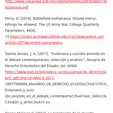
http://www.conamed.gob.mx/gobmx/boletin/pdf/boletin10/
eutanasia.pdf
Perry, D. (2014). Battlefield euthanasia: Should mercy-
killings be allowed. The US Army War College Quarterly:
Parameters, 44(4),
13.
https://press.armywarcollege.edu/cgi/viewcontent.cgi?
article=2975&context=parameters
Santos Arnaiz, J. A. (2017). “Eutanasia y suicidio asistido en
el debate contemporáneo: selección y análisis”, Anuario de
Derecho Eclesiástico del Estado, vol. XXXIII
https://www.boe.es/biblioteca_juridica/anuarios_derecho/a
brir_pdf.php?id=ANU-E-2017-
10077900804_ANUARIO_DE_DERECHO_ECLESI%C3%81STICO_
Eutanasia_y_suici
dio_asistido_en_el_debate_contempor%C3%A1neo:_Selecci%
C3%B3n_y_an%C3%A1li sis