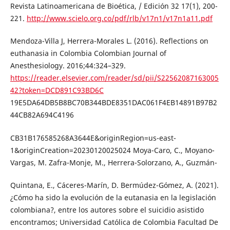
Revista Latinoamericana de Bioética, / Edición 32 17(1), 200-
221.
http://www.scielo.org.co/pdf/rlb/v17n1/v17n1a11.pdf
Mendoza-Villa J, Herrera-Morales L. (2016). Reflections on
euthanasia in Colombia Colombian Journal of
Anesthesiology. 2016;44:324–329.
https://reader.elsevier.com/reader/sd/pii/S22562087163005
42?token=DCD891C93BD6C
19E5DA64DB5B8BC70B344BDE8351DAC061F4EB14891B97B2
44CB82A694C4196
CB31B176585268A3644E&originRegion=us-east-
1&originCreation=20230120025024 Moya-Caro, C., Moyano-
Vargas, M. Zafra-Monje, M., Herrera-Solorzano, A., Guzmán-
Quintana, E., Cáceres-Marín, D. Bermúdez-Gómez, A. (2021).
¿Cómo ha sido la evolución de la eutanasia en la legislación
colombiana?, entre los autores sobre el suicidio asistido
encontramos; Universidad Católica de Colombia Facultad De