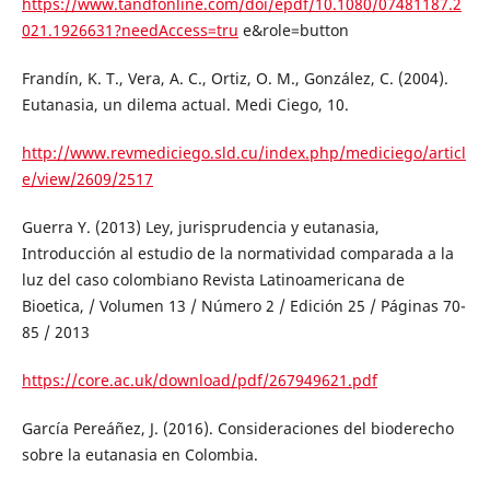
https://www.tandfonline.com/doi/epdf/10.1080/07481187.2
021.1926631?needAccess=tru
e&role=button
Frandín, K. T., Vera, A. C., Ortiz, O. M., González, C. (2004).
Eutanasia, un dilema actual. Medi Ciego, 10.
http://www.revmediciego.sld.cu/index.php/mediciego/articl
e/view/2609/2517
Guerra Y. (2013) Ley, jurisprudencia y eutanasia,
Introducción al estudio de la normatividad comparada a la
luz del caso colombiano Revista Latinoamericana de
Bioetica, / Volumen 13 / Número 2 / Edición 25 / Páginas 70-
85 / 2013
https://core.ac.uk/download/pdf/267949621.pdf
García Pereáñez, J. (2016). Consideraciones del bioderecho
sobre la eutanasia en Colombia.