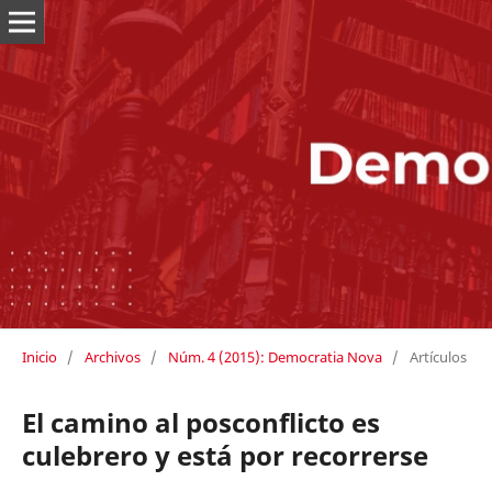
Inicio
/
Archivos
/
Núm. 4 (2015): Democratia Nova
/
Artículos
El camino al posconflicto es
culebrero y está por recorrerse