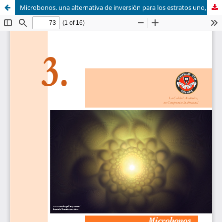
Microbonos. una alternativa de inversión para los estratos uno, dos y tres