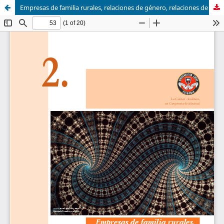
Empresas de familia rurales, relaciones de género, relaciones de poder. caso lenguazaque, cundinamarca.