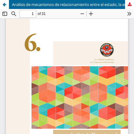
Análisis de mecanismos de relacionamiento entre el estado, la empresa y la universidad en Colombia