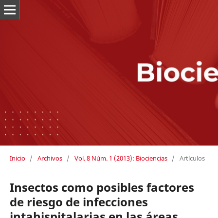
Inicio
/
Archivos
/
Vol. 8 Núm. 1 (2013): Biociencias
/
Artículos
Insectos como posibles factores
de riesgo de infecciones
intahispitalarias en las áreas