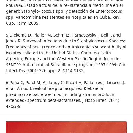
Roura G. Estado actual de la re- sistencia a meticilina en el
género Staphylo- coccus spp. y detección de Enterococcus
spp. Vancomicina resistentes en hospitales en Cuba. Rev.
Cub. Farm; 2005.
5.Diekema D, Pfaller M, Schmitz F, Smayevsky J, Bell J. and
Jones R. Survey of infections due to Staphylococcus Species:
Frecuency of ocu- rrence and antimicronials susceptibility of
isolates colleted in the United States, Cana- da, Latin
America, Europe and the Western Pacific Region from de
SENTRY Antimicrobial Surveillance program, 1997-1999. Clin
Infect Dis. 2001; 32(suppl 2):S114-S132.
6.Peña C, Pujol M, Ardanuy C, Ricart A, Palla- res J, Linares J,
et al. An outbreak of hospital acquired Klebsiella
pneumoniae bacterae- mia, including strains producin
extended- spectrum beta-lactamases. J Hosp Infec. 2001;
47:53-9.