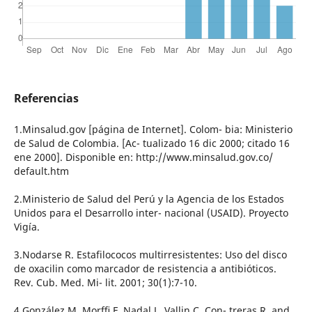
Referencias
1.Minsalud.gov [página de Internet]. Colom- bia: Ministerio
de Salud de Colombia. [Ac- tualizado 16 dic 2000; citado 16
ene 2000]. Disponible en: http://www.minsalud.gov.co/
default.htm
2.Ministerio de Salud del Perú y la Agencia de los Estados
Unidos para el Desarrollo inter- nacional (USAID). Proyecto
Vigía.
3.Nodarse R. Estafilococos multirresistentes: Uso del disco
de oxacilin como marcador de resistencia a antibióticos.
Rev. Cub. Med. Mi- lit. 2001; 30(1):7-10.
4.González M, Morﬃ F, Nadal L, Vallin C, Con- treras R. and