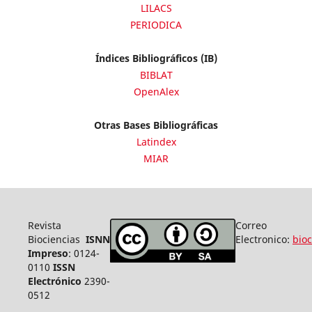
LILACS
PERIODICA
Índices Bibliográficos (IB)
BIBLAT
OpenAlex
Otras Bases Bibliográficas
Latindex
MIAR
Revista
Correo
Biociencias
ISNN
Electronico:
bio
Impreso
: 0124-
0110
ISSN
Electrónico
2390-
0512