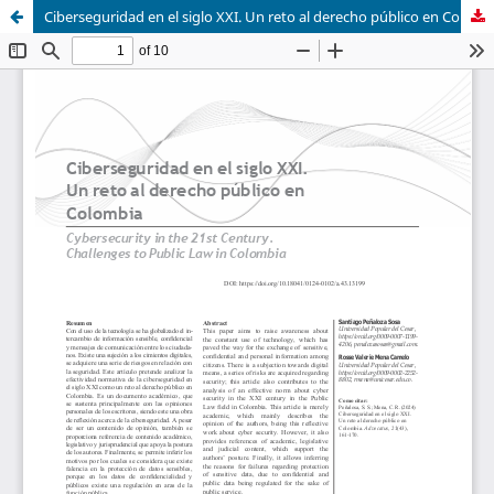
Ciberseguridad en el siglo XXI. Un reto al derecho público en Colombia