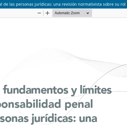
 de las personas jurídicas: una revisión normativista sobre su rol 