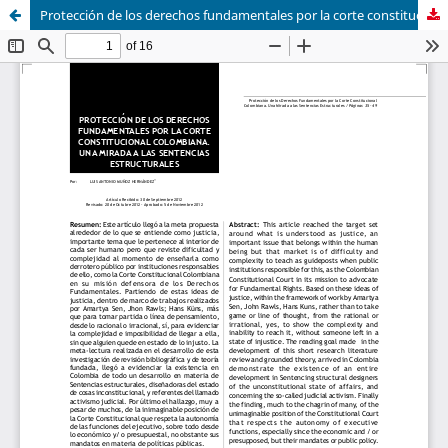
Protección de los derechos fundamentales por la corte constitucional colombiana. una mirada a las sentencias estructurales